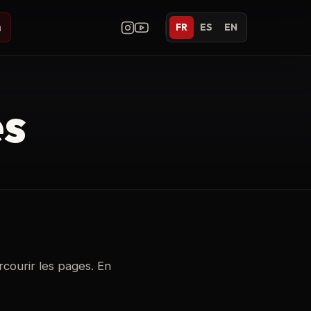
m
FR
ES
EN
es
arcourir les pages. En